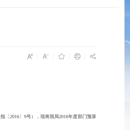
社指〔
2016
〕
9
号），现将我局
2016
年度部门预算