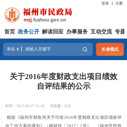
登录
注册
首页
政务公开
解读回应
办事服务
互动交流
专题
长者模式
关于2016年度财政支出项目绩效
自评结果的公示
时间：2017-04-27 11:16
浏览量：628
根据
《福州市财政局关于印发
2016年度财政支出项目绩效评
价工作方案的通知
》
（
榕财统
〔
2017
〕
1
号）、
《福州市民政