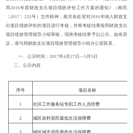
局
2016年度财政支出项目绩效评价工作方案的通知
》
（
榕民
〔
2017
〕
232
号）
文件
精神，
相关各处室
对
2016年纳入财政支
出项目绩效评价的项目
进行考核，并将考核结果报
局财政支出
项目绩效管理领导
小组审核，现将考核结果予以公示。如有异
议，请与
局财政支出项目绩效管理领导小组办公室
联系
。
一、
公示时间：
201
7
年
4
月
27
日
—
5月5
日
二、公示内容
序号
项目名称
1
社区工作服务站专职工作人员经费
2
城区农村居民最低生活保障费
3
城区城市居民最低生活保障费