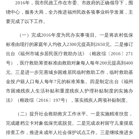
2016年，我市民政工作在市委、市政府的正确领导下，围
绕中心，服务大局，全力推进福州民政各项事业科学发展，主
要完成了以下工作。
（一）完成2016年度为民办实事项目。
一是将农村低保
标准由现行的家庭年人均收入2300元提高到2650元。二是修订
出台《福州市城乡居民医疗救助办法》（榕政综〔2016〕271
号），医疗救助筹资标准由救助对象每人每年200元提高到400
元。三是进一步完善城乡困难居民临时救助工作，临时救助基
金按户籍人口每人每年7元的标准筹集。四是
制定出台《福州
市困难残疾人生活补贴和重度残疾人护理补贴制度的实施办
法》（
榕政综〔2016〕197号）
，落实残疾人两项补贴制度
。
（二）提升社会救助救灾工作水平。
一是
实施精准扶贫，
完成建档立卡对象低保兜底脱贫。二是
完成农村留守儿童摸底
排查工作，
推进未成年人社会保护试点工作。
三是继续推进乡