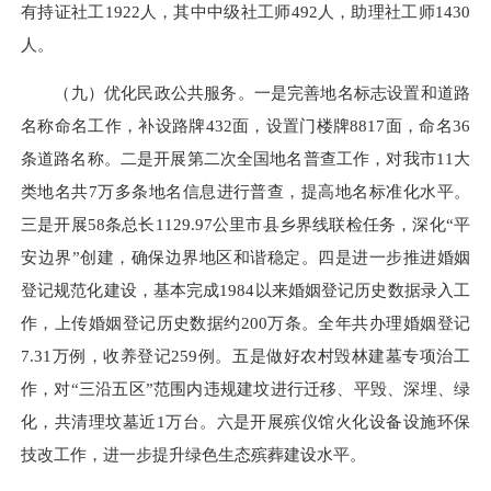
有持证社工1922人，其中中级社工师492人，助理社工师1430
人。
（九）优化民政公共服务。
一是完善地名标志设置和道路
名称命名工作，补设路牌432面，设置门楼牌8817面，命名36
条道路名称。二是开展
第二次全国地名普查工作，对我市11大
类地名共7万多条地名信息进行普查，提高地名标准化水平。
三是
开展58条
总长
1129.97公里市县乡界线联检任务，深化“平
安边界”创建，确保边界地区和谐稳定。四是进一步推进婚姻
登记规范化建设，基本完成1984以来婚姻登记历史数据录入工
作，上传婚姻登记历史数据约200万条。全年共
办理婚姻登记
7.31万
例，收养登记
259例
。五是
做好农村毁林建墓专项治工
作，对“三沿五区”范围内违规建坟进行迁移、平毁、深埋、绿
化，共清理坟墓近1万台。六是开展殡仪馆火化设备设施环保
技改工作，进一步提升绿色生态殡葬建设水平
。