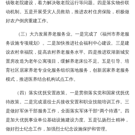
镇敬老院建设
，着力解决敬老院运行等问题。四是
落实
物价联
动机制。五是
开展受灾人员救助，
推进农村住房保险，
积极做
好农户倒房重建工作。
（三）大力发展养老服务业。
一是完成了
《
福州市养老服
务设施专项规划》。二是加快推进社会福利中心建设。
三是建
设农村幸福院，提高农村养老服务水平。四是推进
双湖新城
安
置房改造为老年公寓项目，
缓解养老床位不足
。五是
引导、培
育社区居家养老专业化服务组织落地服务，
创新居家养老服务
模式，推进医养结合机构试点工作。
（四）落实优抚安置政策。
一是
贯彻落实党和国家优抚优
待政策
。二是完成退役士兵接收安置和职业技能培训工作。三
是做好军休干部服务工作，全面落实军体干部“两个待遇”。四
是加大优抚事业单位基础设施建设力度。五是
弘扬烈士精神，
做好烈士纪念工作，加强烈士纪念设施保护和管理
。