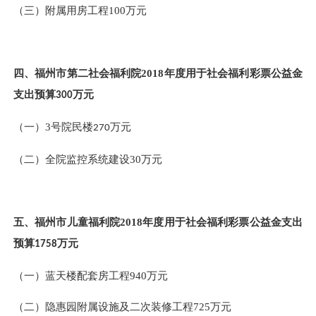
（三）
附属用房工程
100
万元
四、福州市第二社会福利院
2018
年度用于社会福利彩票公益金
支出预算
万元
300
（一）
3
号院民楼
万元
270
（二）
全院监控系统建设
30
万元
五、福州市儿童福利院
2018
年度用于社会福利彩票公益金支出
预算
万元
1758
（一）
蓝天楼配套房工程
940
万元
（二）
隐惠园附属设施及二次装修工程
725
万元