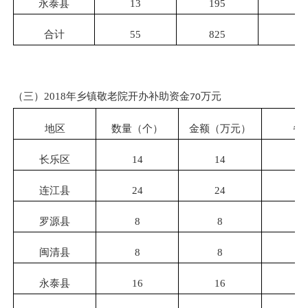
永泰县
13
195
合计
55
825
（三）
2018
年乡镇敬老院开办补助资金
万元
70
地区
数量（个）
金额（万元）
备
长乐区
14
14
连江县
24
24
罗源县
8
8
闽清县
8
8
永泰县
16
16