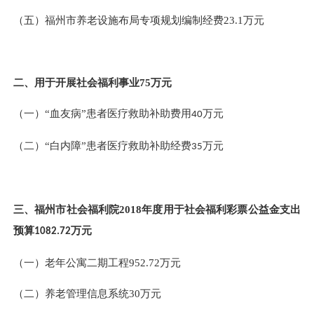
（五）
福州市养老设施布局专项规划编制经费
23.1
万元
二、
用于开展社会福利事业
75
万元
（一）
“血友病”患者医疗救助补助费用
万元
40
（二）
“白内障”患者医疗救助补助经费
万元
35
三、福州市社会福利院
2018
年度用于社会福利彩票公益金支出
预算
万元
1082.72
（一）
老年公寓二期工程
952.72
万元
（二）
养老管理信息系统
30
万元