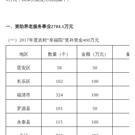
一、资助养老服务事业
2704.1
万元
（一）
2017
年度农村“幸福院”奖补资金
万元
400
地区
数量（个）
金额（万元）
备注
晋安区
58
50
长乐区
102
100
福清市
324
100
罗源县
101
50
永泰县
115
100