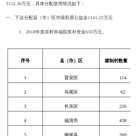
3152.36
万元，具体分配使用情况如下
：
一、
下达分配县（市）区市级彩票公益金
1141.22万元
1、2018年度农村幸福院奖补资金650万元。
序号
县（市）区
建制村数量（
1
晋安区
114
2
马尾区
62
3
长乐区
226
4
福清市
438
5
闽侯县
269