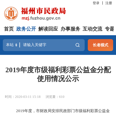
登录
注册
首页
政务公开
解读回应
办事服务
互动交流
专题
长者模式
2019年度市级福利彩票公益金分配
使用情况公示
时间：2020-03-11 15:18
浏览量：610
201
9
年度，
市
财政
局
安排民政部门
市级
福利彩票公益金