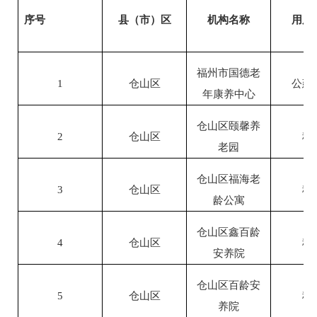
序号
县（市）区
机构名称
用房
福州市国德老
1
仓山区
公建
年康养中心
仓山区颐馨养
2
仓山区
租
老园
仓山区福海老
3
仓山区
租
龄公寓
仓山区鑫百龄
4
仓山区
租
安养院
仓山区百龄安
5
仓山区
租
养院