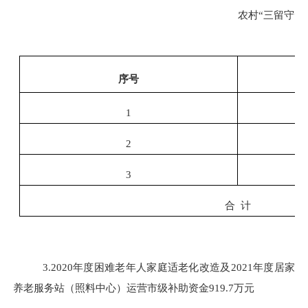
农村
“三留守”
序号
1
2
3
合
计
3.2020年度困难老年人家庭适老化改造及2021年度居家
养老服务站（照料中心）运营市级补助资金919.7万元