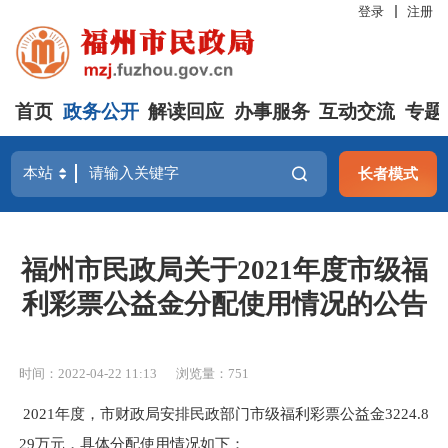
登录
注册
首页
政务公开
解读回应
办事服务
互动交流
专题
长者模式
福州市民政局关于2021年度市级福
利彩票公益金分配使用情况的公告
时间：2022-04-22 11:13
浏览量：751
2021
年度，
市
财政
局
安排民政部门
市级
福利彩票
公益金
3224.8
29
万元，具体分配使用情况如下
：