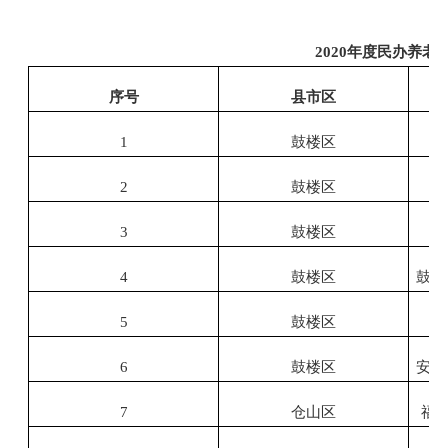
2020年度民办养
序号
县市区
1
鼓楼区
鼓
2
鼓楼区
3
鼓楼区
4
鼓楼区
鼓楼
5
鼓楼区
洪
6
鼓楼区
安泰
7
仓山区
福