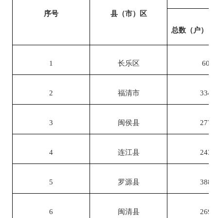
序号
县（市）区
总数（户）
1
长乐区
60
2
福清市
334
3
闽侯县
277
4
连江县
243
5
罗源县
388
6
闽清县
269