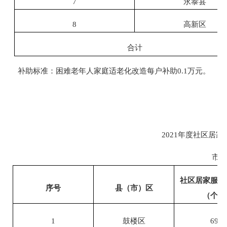
7
永泰县
8
高新区
合计
补助标准：困难老年人家庭适老化改造每户补助
0.1万元。
2021年度社区居
市级
社区居家服务
序号
县（市）区
（个）
1
鼓楼区
69