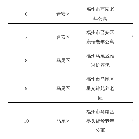
福州市西园老
6
晋安区
自
年公寓
福州市晋安区
7
晋安区
租
康瑞老年公寓
福州马尾区雅
8
马尾区
自
琳护养院
福州市马尾区
9
马尾区
星光锦苑养老
自
院
福州市马尾区
10
马尾区
亭头福龄老年
租
公寓