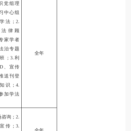
组织党组理
习中心组
学法；2.
请法律顾
专家学者
法治专题
全年
班；3.利
ED、宣传
推送刊登
知识；4.
参加学法
。
场咨询；2.
宣传；3.
全年