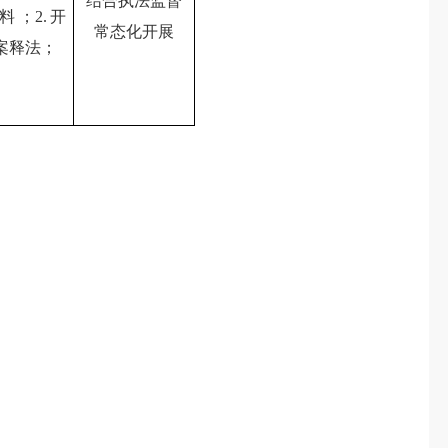
结合执法监督
料；2.开
常态化开展
案释法；