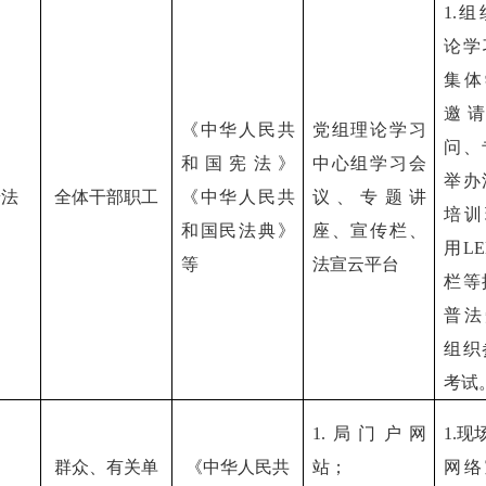
1.
论学
集体
邀
《中华人民共
党组理论学习
问、
和国宪法》
中心组学习会
举办
普法
全体干部职工
《中华人民共
议、专题讲
培训
和国民法典》
座、宣传栏、
用L
等
法宣云平台
栏等
普法
组织
考试
1.局门户网
1.现
群众、有关单
《中华人民共
站；
网络