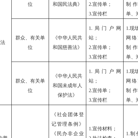
位
和国民法典》
2.宣传单；
制
3.宣传栏
单、
1.局门户网
1.现
群众、有关单
《中华人民共
站；
网络
普法
位
和国慈善法》
2.宣传单；
制
3.宣传栏
单、
1.局门户网
1.现
《中华人民共
群众、有关单
站；
网络
和国未成年人
位
2.宣传单；
制
保护法》
3.宣传栏
单、
《社会团体登
记管理条例》
1.宣传材料；
《民办非企业
1.