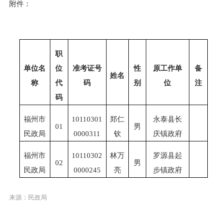
附件：
职
单位名
位
准考证号
性
原工作单
备
姓名
称
代
码
别
位
注
码
福州市
10110301
郑仁
永泰县长
01
男
民政局
0000311
钦
庆镇政府
福州市
10110302
林万
罗源县起
02
男
民政局
0000245
亮
步镇政府
来源：民政局