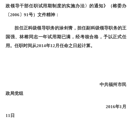
政领导干部任职试用期制度的实施办法〉的通知》（榕委办
〔2006〕
91号）文件精神：
担任正科级领导职务的涂剑青，担任副科级领导职务的王
国强、林榕同志一年试用期已满，经考核合格，予以正式任
用。任职时间从2014年12月任命之日起计算。
中共
福州市民
政局党
组
201
6
年
1
月
11
日