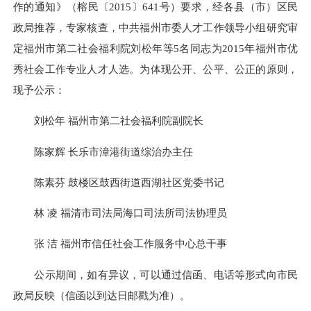
作的通知》（榕民
〔
2015
〕
641
号）要求，经各县（市）区民
政局推荐，专家核查，中共福州市委人才工作领导小组研究审
定福州市第二社会福利院刘松年等
5
名同志为
2015
年福州市优
秀社会工作专业人才人选。为体现公开、公平、公正的原则，
现予公示：
刘松年 福州市第二社会福利院副院长
陈家辉 长乐市漳港街道综治办主任
陈素芬 鼓楼区鼓西街道西湖社区党委书记
林 凌 福清市司法局海口司法所司法协理员
张 洁 福州市信任社会工作服务中心总干事
公示期间，如有异议，可以通过信函、电话等形式向市民
政局反映（信函以到达日邮戳为准）。