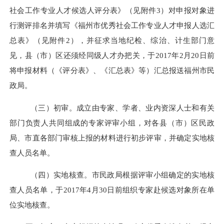
社会工作专业人才候选人评分表
》（见附件
3
）对申报对象进
行测评排名并填写《
福州市优秀社会工作专业人才申报人选汇
总表
》（见附件
2
），并征求当地纪检、综治、计生部门意
见，县（市）区还须经同级人才办把关，于
2017
年
2
月
20
日前
将申报材料（《评分表》、《汇总表》等）汇总报送福州市民
政局。
（三）初审。
成立由专家、学者、业内资深人士和有关
部门负责人共同组成的专家评审小组，对各县（市）区民政
局、市直各部门审核上报的材料进行初步评审，并确定实地核
查人员名单。
（四）实地核查。
市民政局根据评审小组确定的实地核
查人员名单，于
2017
年
4
月
30
日前组织专家赴候选对象所在单
位实地核查。