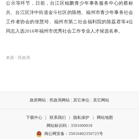
公示等环节
，
日前，台江区鲲鹏青少年事务服务中心的蔡标
兵
、
台江区洋中街道金斗社区的陈艳
、
福州市青少年事务社会
工作者协会的张慧玲
、
福州市第二社会福利院的陈荔君
等
4
位
同志
入选
2016年福州市优秀社会工作专业人才候选名单
。
来源：民政局
政府网站
民政局网站
其它单位
其它网站
下载中心
|
联系我们
|
隐私保护
|
网站地图
网站标识码：3501000018
闽公网安备：35010402350725号