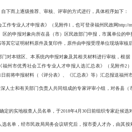
、自下而上逐级推荐、审核、评审的方式进行，具体程序如下：
会工作专业人才申报表》（见附件
1，也可登录福州民政网http://m
市）区的申报对象向所在县（市）区民政部门申报，市属单位的申
书等其它证明材料原件及复印件，原件由申报受理单位现场审核
部门对本辖区、本系统内申报对象及其相关材料进行审核，根据
《
福州市优秀社会工作专业人才申报人选汇总表
》（见附件
2
1
日前将申报材料（《评分表》、《汇总表》等）汇总报送福州
资深人士和有关部门负责人共同组成的专家评审小组，对各县（
确定的实地核查人员名单，于
201
8
年
4月30日前组织专家赴候
人选名单，经市民政局局务会议研究后，报市委人才办，由其按