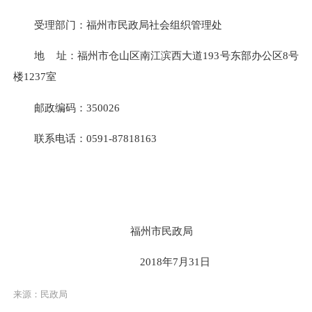
受理部门：福州市民政局
社会组织管理处
地
址：福州市仓山区南江滨西大道
193号
东部办公区
8号
楼
1237室
邮政编码：
350026
联系电话：
0591-8
7818163
福州市民政局
201
8
年
7
月
31
日
来源：民政局