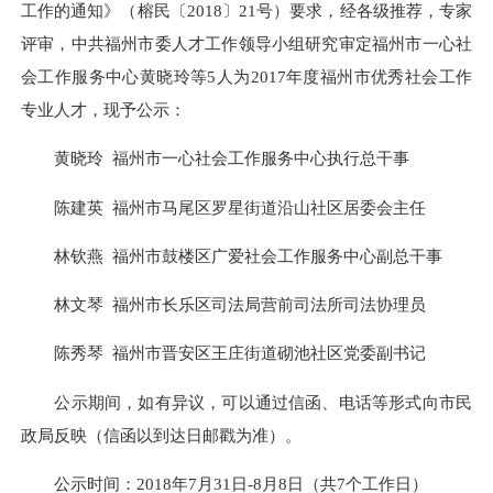
工作的通知》
（
榕民
〔
201
8
〕
21
号
）
要求，经
各级
推荐，专家
评审
，中共福州市委人才工作领导小组研究审定
福州市一心社
会工作服务中心
黄晓玲
等
5
人
为
201
7
年度
福州市优秀社会工作
专业人才，现予公示：
黄晓玲
福州市一心社会工作服务中心
执行总干事
陈建英
福州市
马尾区罗星街道沿山社区
居委会主任
林钦燕
福州市鼓楼区广爱社会工作服务中心
副总干事
林文琴
福州市
长乐区司法局营前司法所
司法协理员
陈秀琴
福州市
晋安区王庄街道砌池社区
党委副书记
公示期间，如有异议，可以通过信函、电话等形式向市民
政局反映（信函以到达日邮戳为准）。
公示时间：
201
8
年
7月
31
日
-
8
月
8
日（共
7个工作日）