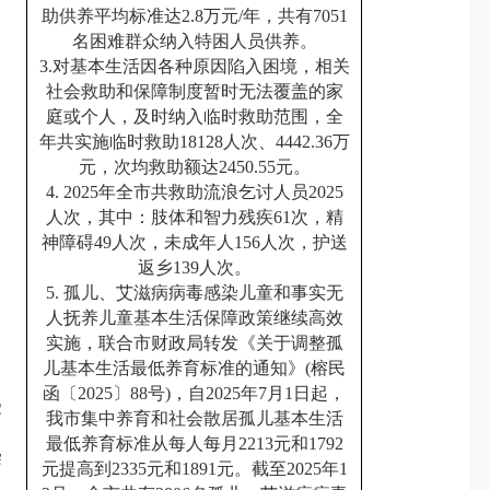
助供养平均标准达2.8万元/年，共有7051
名困难群众纳入特困人员供养。
3.对基本生活因各种原因陷入困境，相关
社会救助和保障制度暂时无法覆盖的家
庭或个人，及时纳入临时救助范围，全
年共实施临时救助18128人次、4442.36万
元，次均救助额达2450.55元。
4. 2025年全市共救助流浪乞讨人员2025
人次，其中：肢体和智力残疾61次，精
神障碍49人次，未成年人156人次，护送
返乡139人次。
5. 孤儿、艾滋病病毒感染儿童和事实无
人抚养儿童基本生活保障政策继续高效
实施，联合市财政局转发《关于调整孤
儿基本生活最低养育标准的通知》(榕民
函〔2025〕88号)，自2025年7月1日起，
受
我市集中养育和社会散居孤儿基本生活
最低养育标准从每人每月2213元和1792
染
元提高到2335元和1891元。截至2025年1