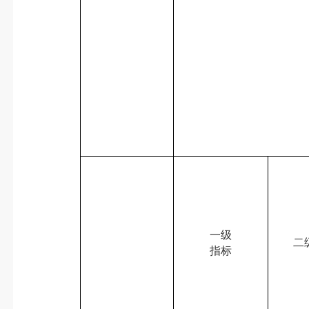
一级
二
指标