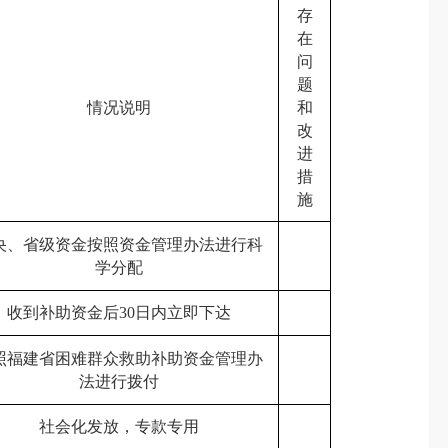
存
在
问
题
情况说明
和
改
进
措
施
央、省级资金按照资金管理办法进行科
学分配
收到补助资金后30日内立即下达
照福建省困难群众救助补助资金管理办
法进行拨付
社会化发放，专款专用