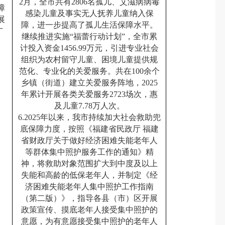
2月，全市共有2806名孤儿、艾滋病病毒
障
感染儿童及事实无人抚养儿童纳入保
展
障，进一步提高了孤儿生活保障水平。
广
继续推进实施“福蕾行动计划”，全市累
计投入资金1456.99万元，引进专业社会
组织为农村留守儿童、困境儿童提供规
范化、专业化的关爱服务。共在100余个
乡镇（街道）建立关爱服务阵地，2025
年累计开展各类关爱服务2723场次，惠
及儿童7.78万人次。
6.2025年以来，我市持续加大社会救助兜
底保障力度，按照《福建省民政厅 福建
省财政厅关于做好经济困难失能老年人
等群体集中照护服务工作的通知》精
神，将救助对象范围扩大到中度及以上
失能和高龄的低保老年人，并制定《经
济困难失能老年人集中照护工作指南
（第二版）》，指导各县（市）区开展
政策宣传、摸底老年人接受集中照护的
意愿，为有意愿接受集中照护的老年人