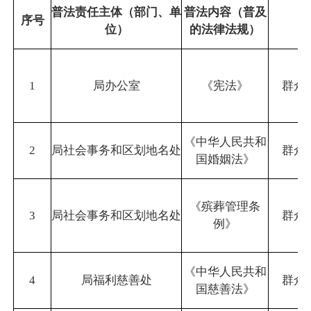
普法责任主体（部门、单
普法内容（普及
序号
普
位）
的法律法规）
1
局办公室
《宪法》
群众
《中华人民共和
2
局社会事务和区划地名处
群众
国婚姻法》
《殡葬管理条
3
局社会事务和区划地名处
群众
例》
《中华人民共和
4
局福利慈善处
群众
国慈善法》