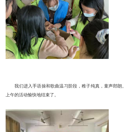
我们
进入
手语操和歌曲温习
阶段
，稚子纯真，童声郎朗。
上午的活动愉快地结束了。