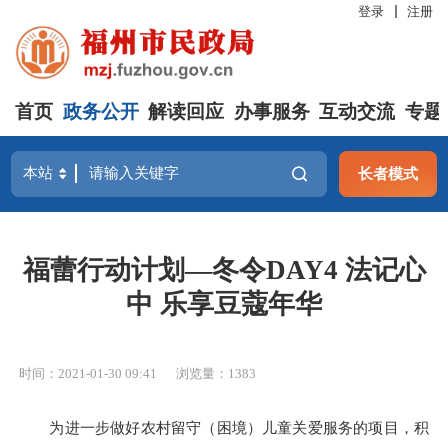
登录
注册
首页
政务公开
解读回应
办事服务
互动交流
专题
长者模式
福蕾行动计划—冬令DAY4 法记心
中 乐享豆蔻年华
时间：2021-01-30 09:41
浏览量：1383
为进一步做好农村留守（困境）儿童关爱服务的项目，积