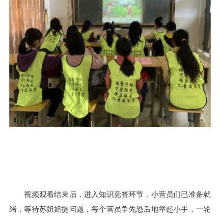
视频
观看结束
后，进入知识竞答环节，
小营员们已
准备就
绪，
等待
苏姐姐
提
问题，
每个
营员争先恐后地举起小手，一轮