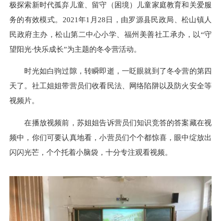
极探索新时代孤弃儿童、留守（困境）儿童家庭教育和关爱服
务的有效模式。
2021年1月28日，由罗源县民政局、松山镇人
民政府主办，松山第二中心小学、福州美善社工承办
，以
“守
望阳光·快乐成长”
为主题的
冬令营
活动。
时光如白驹过隙，转瞬即逝，一眨眼就到了冬令营的第四
天
了
。社工姐姐带营员们
收看
民法、网络陷阱以及防火安全
等
视频片
。
在播放视频前，苏姐姐告诉营员们知识竞答的答案藏在视
频中，
你们可要认真地看，
小营员们
个个都
惊喜，
眼中
绽放出
闪闪光芒，个个托着小脑袋，
十分
专注
观看
视频。