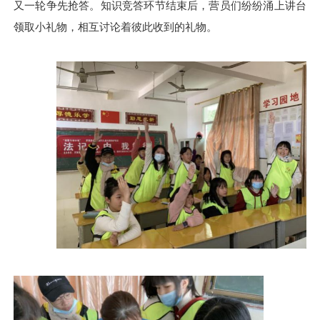
又一轮
争先
抢答。知识竞答环节
结束
后，营员们纷纷涌上讲台
领取小礼
物
，
相互
讨论着彼此
收到
的礼物。