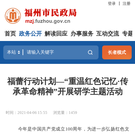
登录
注册
首页
政务公开
解读回应
办事服务
互动交流
专题
长者模式
福蕾行动计划—“重温红色记忆·传
承革命精神”开展研学主题活动
时间：2021-04-06 15:55
浏览量：1459
今年是中国共产党成立
100周年，
为进一步弘扬红色文