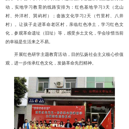
动，
实地学习教育的线路安排为：
红色基地
学习
3天
（北山
村、外洋村、巽屿村）；畲族文化
学习
2天
（竹里村、八井
村）。让
孩子
走进
革命老区
村
，亲临红色净土，学习红色文
化，参观革命遗址（旧址）等，感受
乡土文化，
学会珍惜
当
前
的幸福
是
生活来之不易。
开展红色研学
主题教育活动，目的
弘扬社会主义核心价值
观，
进一步
传
承
红色
文化，
发扬
革命先烈精神
。