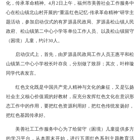
化，传承革命精神。
4月2日上午，福州市美善社会工作服务中
心
在
松山镇北山村开展的
“重温红色记忆·传承革命精神”研学主
题活动
，参加
启动仪式
的有
罗源县民政局、罗源县松山镇人民
政府
、
松山镇第二中心小学
等单位工作人员、以及松山镇留守
（困境）儿童，约计
30人
。
启动仪式上，首先，由
罗源县民政局工作人员王惠平
和
松
山镇第二中心小学校长叶存良
，分别做了致辞；其次，
叶梓璇
同学代表
发言。
红色文化既是中国共产党人精神与文化的象征，又是弘扬
社会主义核心价值观的好教材，应充分发挥红色文化在意识形
态工作中的作用，要把红色资源利用好，把红色传统发扬好，
把红色基因传承好。
美善社工工作服务中心为了给留守（困境）儿童
提供
多方
的学习平台
，
从本周末开始，进行五周红色
系列主题
教育
活