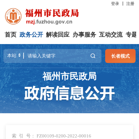
登录
注册
首页
政务公开
解读回应
办事服务
互动交流
专题
长者模式
福州市民政局
索 引 号：
FZ00109-0200-2022-00016