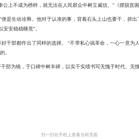
奉公上不成为榜样，就无法在人民群众中树立威信。”《摆脱贫
”便是生动诠释。他对于认准的事，背着石头上山也要干，拼出
以安安稳稳睡觉”。
好干部都作出了同样的选择。 “不带私心搞革命，一心一意为
来的。
好干部为镜，于口碑中树丰碑，以实干实绩书写无愧于时代、无
扫一扫在手机上查看当前页面