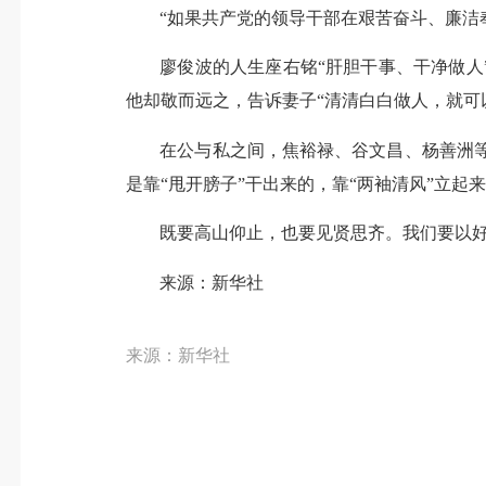
“如果共产党的领导干部在艰苦奋斗、廉洁
廖俊波的人生座右铭“肝胆干事、干净做人
他却敬而远之，告诉妻子“清清白白做人，就可
在公与私之间，焦裕禄、谷文昌、杨善洲等
是靠“甩开膀子”干出来的，靠“两袖清风”立起
既要高山仰止，也要见贤思齐。我们要以
来源：新华社
来源：新华社