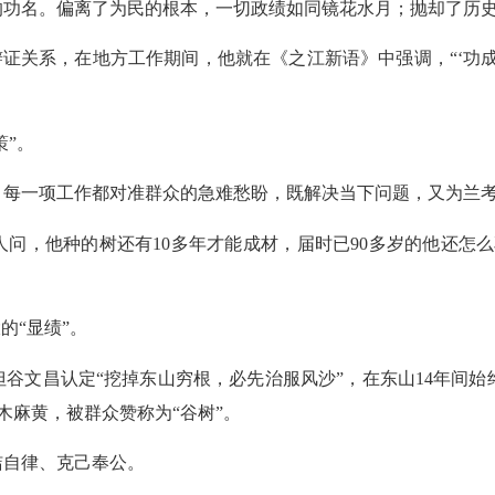
的功名。偏离了为民的根本，一切政绩如同镜花水月；抛却了历
的辩证关系，在地方工作期间，他就在《之江新语》中强调，“‘功
策”。
，每一项工作都对准群众的急难愁盼，既解决当下问题，又为兰
问，他种的树还有10多年才能成材，届时已90多岁的他还怎
的“显绩”。
谷文昌认定“挖掉东山穷根，必先治服风沙”，在东山14年间
的木麻黄，被群众赞称为“谷树”。
洁自律、克己奉公。