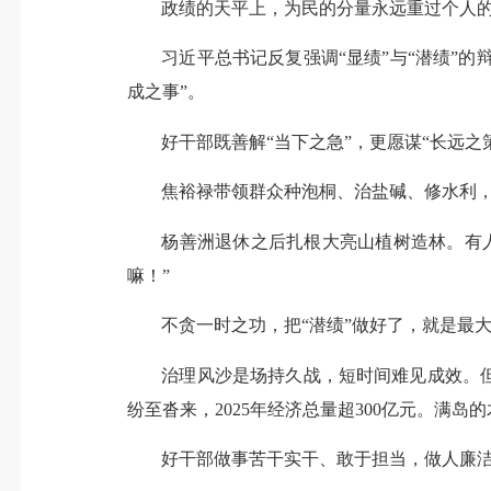
政绩的天平上，为民的分量永远重过个人
习近平总书记反复强调“显绩”与“潜绩”
成之事”。
好干部既善解“当下之急”，更愿谋“长远之
焦裕禄带领群众种泡桐、治盐碱、修水利
杨善洲退休之后扎根大亮山植树造林。有人
嘛！”
不贪一时之功，把“潜绩”做好了，就是最大
治理风沙是场持久战，短时间难见成效。但
纷至沓来，2025年经济总量超300亿元。满岛
好干部做事苦干实干、敢于担当，做人廉