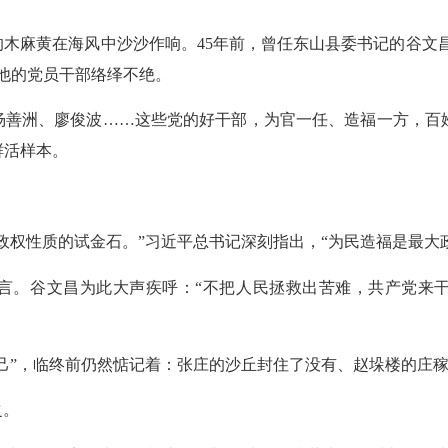
木麻黄在海风中沙沙作响。45年前，曾任东山县委书记的谷文昌
他的党员干部络绎不绝。
杨善洲、廖俊波……这些党的好干部，为官一任、造福一方，百
鲜活样本。
。
政权性质的试金石。”习近平总书记深刻指出，“为民造福是最大
言。谷文昌为此大声疾呼：“不把人民拯救出苦难，共产党来干
己”，临终前仍然惦记着：张庄的沙丘封住了没有、赵垛楼的庄
之。