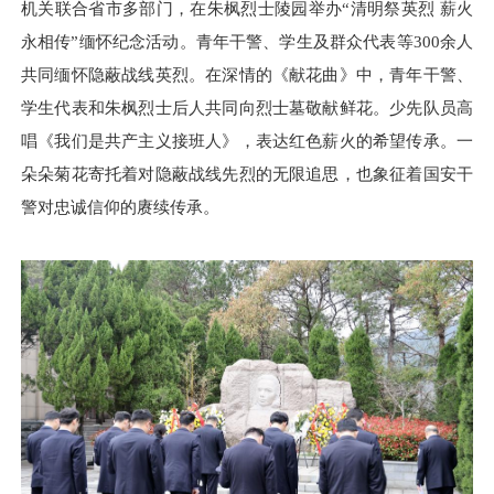
机关联合省市多部门，在朱枫烈士陵园举办“清明祭英烈 薪火
永相传”缅怀纪念活动。青年干警、学生及群众代表等300余人
共同缅怀隐蔽战线英烈。在深情的《献花曲》中，青年干警、
学生代表和朱枫烈士后人共同向烈士墓敬献鲜花。少先队员高
唱《我们是共产主义接班人》，表达红色薪火的希望传承。一
朵朵菊花寄托着对隐蔽战线先烈的无限追思，也象征着国安干
警对忠诚信仰的赓续传承。