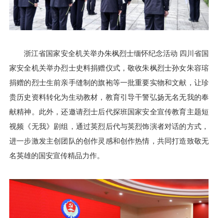
浙江省国家安全机关举办朱枫烈士缅怀纪念活动 四川省国
家安全机关举办烈士史料捐赠仪式，敬收朱枫烈士孙女朱容瑢
捐赠的烈士生前亲手缝制的旗袍等一批重要实物和文献，让珍
贵历史资料转化为生动教材，教育引导干警弘扬无名无我的奉
献精神。此外，还邀请烈士后代探班国家安全宣传教育主题短
视频《无我》剧组，通过英烈后代与英烈饰演者对话的方式，
进一步激发主创团队的创作灵感和创作热情，共同打造致敬无
名英雄的国安宣传精品力作。