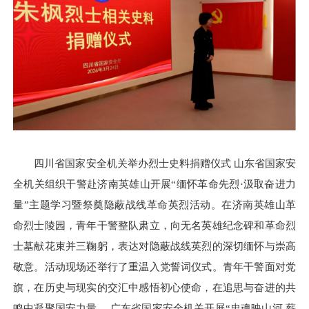
四川省国家安全机关举办烈士史料捐赠仪式
山东省国家安
全机关组织干警赴济南英雄山开展“缅怀革命先烈·汲取奋进力
量”主题学习暨祭奠隐蔽战线革命英烈活动。在济南英雄山革
命烈士陵园，青年干警整队肃立，向无名英雄纪念碑和革命烈
士墓献花束并三鞠躬，表达对隐蔽战线英烈的深切缅怀与崇高
敬意。活动现场还举行了重温入党誓词仪式。青年干警面对党
旗，在历史与现实的交汇中感悟初心使命，在追思与奋进的共
鸣中凝聚国安力量。 广东省国家安全机关开展“忠魂映山河 薪