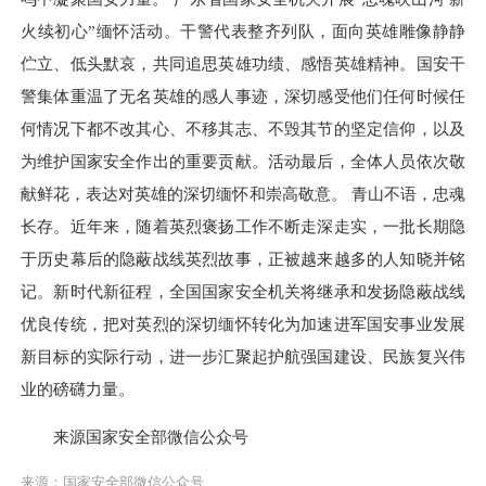
火续初心”缅怀活动。干警代表整齐列队，面向英雄雕像静静
伫立、低头默哀，共同追思英雄功绩、感悟英雄精神。国安干
警集体重温了无名英雄的感人事迹，深切感受他们任何时候任
何情况下都不改其心、不移其志、不毁其节的坚定信仰，以及
为维护国家安全作出的重要贡献。活动最后，全体人员依次敬
献鲜花，表达对英雄的深切缅怀和崇高敬意。 青山不语，忠魂
长存。近年来，随着英烈褒扬工作不断走深走实，一批长期隐
于历史幕后的隐蔽战线英烈故事，正被越来越多的人知晓并铭
记。新时代新征程，全国国家安全机关将继承和发扬隐蔽战线
优良传统，把对英烈的深切缅怀转化为加速进军国安事业发展
新目标的实际行动，进一步汇聚起护航强国建设、民族复兴伟
业的磅礴力量。
来源国家安全部微信公众号
来源：国家安全部微信公众号