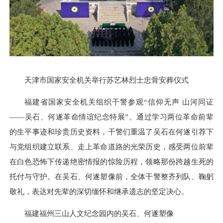
天津市国家安全机关举行苏艺林烈士忠骨安葬仪式
福建省国家安全机关组织干警参观“信仰无声 山河同证
——吴石、何遂革命情谊纪念特展”。通过学习两位革命前辈
的生平事迹和珍贵历史资料，干警们重温了吴石在何遂引荐下
与党组织建立联系、走上革命道路的光荣历史，感受两位前辈
在白色恐怖下传递绝密情报的惊险历程，领略那份跨越生死的
托付与守护。在吴石、何遂塑像前，全体干警整齐列队、鞠躬
敬礼，表达对先辈的深切缅怀和继承遗志的坚定决心。
福建福州三山人文纪念园内的吴石、何遂塑像