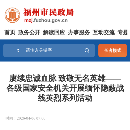
首页
政务公开
解读回应
办事服务
互动交流
专题
长者模式
赓续忠诚血脉 致敬无名英雄——
各级国家安全机关开展缅怀隐蔽战
线英烈系列活动
时间：2026-04-06 07:00