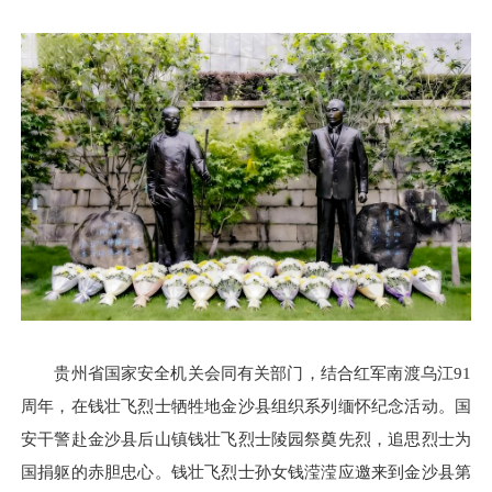
贵州省国家安全机关会同有关部门，结合红军南渡乌江91
周年，在钱壮飞烈士牺牲地金沙县组织系列缅怀纪念活动。国
安干警赴金沙县后山镇钱壮飞烈士陵园祭奠先烈，追思烈士为
国捐躯的赤胆忠心。钱壮飞烈士孙女钱滢滢应邀来到金沙县第