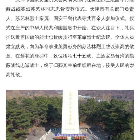
蔽战线英烈苏艺林同志忠骨安葬仪式。天津市有关部门负责
人、苏艺林烈士亲属、国安干警代表等共百余人参加仪式。仪
式在庄严的中华人民共和国国歌中开始。在众人注目下，礼兵
护送覆盖国旗的烈士忠骨缓步行至革命烈士纪念碑。全体人员
肃立默哀，向为革命事业英勇献身的苏艺林烈士致以崇高的敬
意。在鲜花的簇拥中，这位牺牲七十五载、血洒宝岛台湾的隐
蔽战线忠诚战士，终于归葬其生前组织所在地，接受人民的崇
高礼敬。