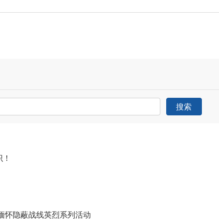
搜索
识！
缅怀隐蔽战线英烈系列活动